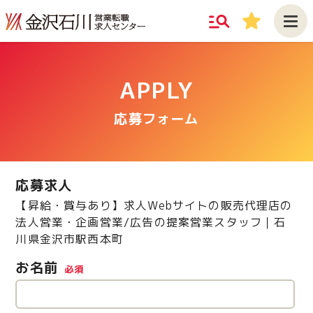
manage_search
star
APPLY
応募フォーム
応募求人
【昇給・賞与あり】求人Webサイトの販売代理店の
法人営業・企画営業/広告の提案営業スタッフ｜石
川県金沢市駅西本町
お名前
必須