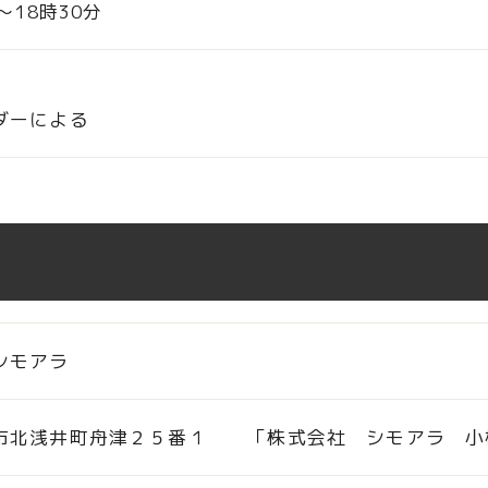
分～18時30分
ダーによる
シモアラ
市北浅井町舟津２５番１ 「株式会社 シモアラ 小