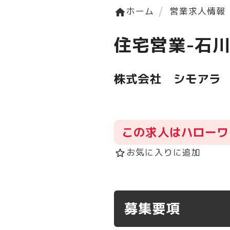
ホーム
営業求人情報
home
住宅営業-石
株式会社 シモアラ
この求人はハローワ
お気に入りに追加
star_border
募集要項