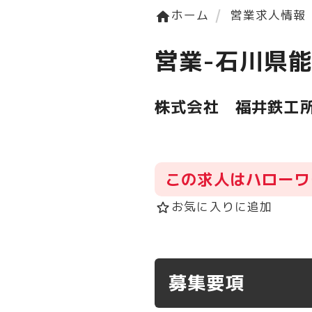
ホーム
営業求人情報
home
営業-石川県
株式会社 福井鉄工
この求人はハローワ
お気に入りに追加
star_border
募集要項