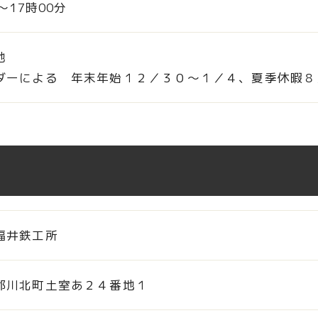
分～17時00分
他
ダーによる 年末年始１２／３０～１／４、夏季休暇８
福井鉄工所
郡川北町土室あ２４番地１