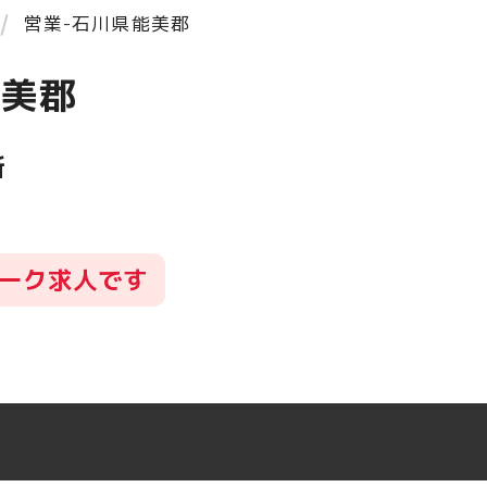
営業-石川県能美郡
能美郡
所
ーク求人です