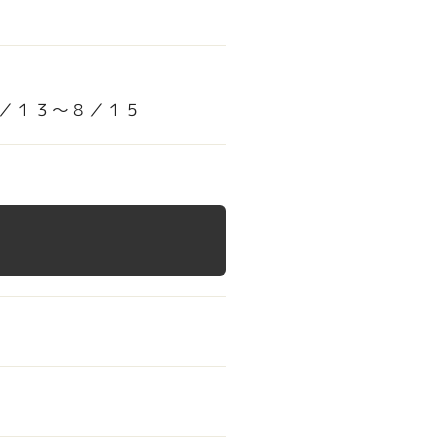
／１３～８／１５