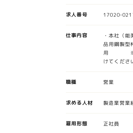
求人番号
17020-021
仕事内容
・本社（能
品用鋼製型
用 ※応募
けてくださ
職種
営業
求める人材
製造業営業
雇用形態
正社員